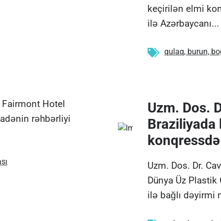
keçirilən elmi ko
ilə Azərbaycanı...
qulaq, burun, b
ə Fairmont Hotel
Uzm. Dos. D
adənin rəhbərliyi
Braziliyada 
konqressdə i
ası
Uzm. Dos. Dr. Cav
Dünya Üz Plastik 
ilə bağlı dəyirmi 