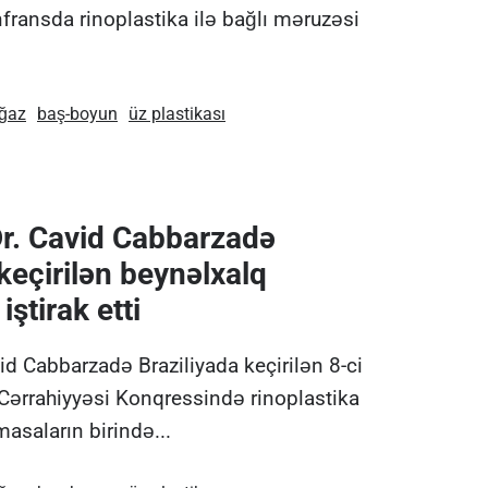
nfransda rinoplastika ilə bağlı məruzəsi
oğaz
baş-boyun
üz plastikası
r. Cavid Cabbarzadə
keçirilən beynəlxalq
ştirak etti
id Cabbarzadə Braziliyada keçirilən 8-ci
Cərrahiyyəsi Konqressində rinoplastika
masaların birində...