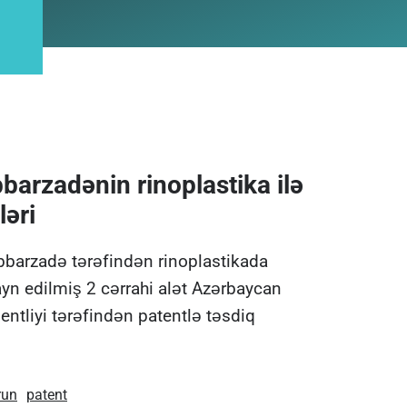
barzadənin rinoplastika ilə
ləri
bbarzadə tərəfindən rinoplastikada
ayn edilmiş 2 cərrahi alət Azərbaycan
entliyi tərəfindən patentlə təsdiq
run
patent