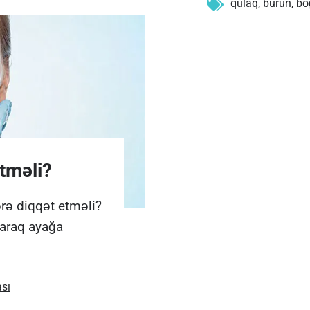
qulaq, burun, b
tməli?
rə diqqət etməli?
laraq ayağa
ası