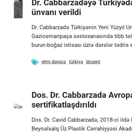
Dr. Cabbarzadəyə Türkiyəd
ünvanı verildi
Dr. Cabbarzadə Türkiyənin Yeni Yüzyıl Un
Gaziosmanpaşa xəstəxanasında tibb təl
burun-boğaz ixtisası üzrə dərslər tədris 
elmi dərəcə
türkiyə
dosent
Dos. Dr. Cabbarzadə Avropa
sertifikatlaşdırıldı
Dos. Dr. Cavid Cabbarzadə, 2018-ci ild
Beynəlxalq Üz Plastik Cərrahiyyəsi Akade