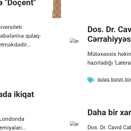
ə "Doçent"
iversiteti
Dos. Dr. Ca
əbələrinə qulaq-
Cərrahiyyəs
etməkdədir...
Mütəxəssis həki
hazırladığı 'Later
qulaq, burun, b
da ikiqat
Daha bir xa
ə Londonda
Dos. Dr. Cavid C
miyaları...