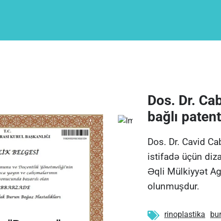
Dos. Dr. Cab
bağlı patent
Dos. Dr. Cavid Ca
istifadə üçün diz
Əqli Mülkiyyət Ag
olunmuşdur.
rinoplastika
bu