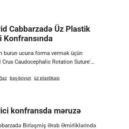
vid Cabbarzadə Üz Plastik
i Konfransında
m burun ucuna forma vermək üçün
al Crus Caudocephalic Rotation Suture'...
oğaz
baş-boyun
üz plastikası
rici konfransda məruzə
abbarzadə Birləşmiş Ərəb Əmirliklərində