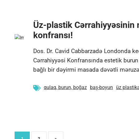
Üz-plastik Cərrahiyyəsinin 
konfransı!
Dos. Dr. Cavid Cabbarzadə Londonda keç
Cərrahiyyəsi Konfransında estetik burun 
bağlı bir dəyirmi masada dəvətli məruzəç
qulaq, burun, boğaz
baş-boyun
üz plastik
(current)
1
2
»