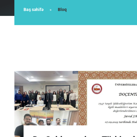
Baş səhifə
Bloq