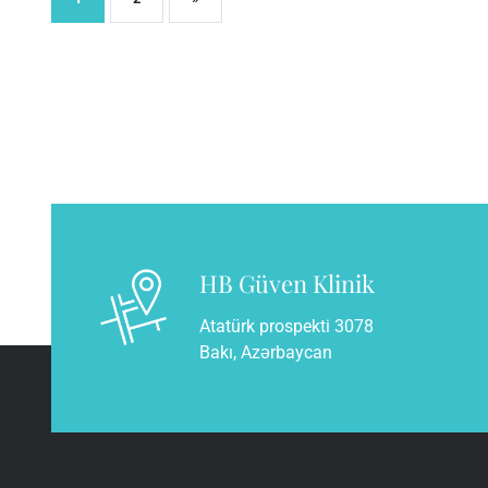
HB Güven Klinik
Atatürk prospekti 3078
Bakı, Azərbaycan