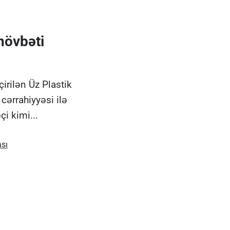
növbəti
irilən Üz Plastik
cərrahiyyəsi ilə
i kimi...
ası